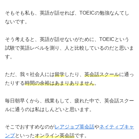
そもそも私も、英語が話せれば、TOEICの勉強なんてし
ないです。
そう考えると、英語が話せないがために、TOEICという
試験で英語レベルを測り、人と比較しているのだと思いま
す。
ただ、我々社会人には
留学
したり、
英会話スクール
に通っ
たりする
時間の余裕はあまりありません
。
毎日朝早くから、残業もして、疲れた中で、英会話スクー
ルに通うのは私はしんどいと思います。
そこでおすすめなのが
レアジョブ英会話
や
ネイティブキャ
ンプ
といった
オンライン英会話
です。