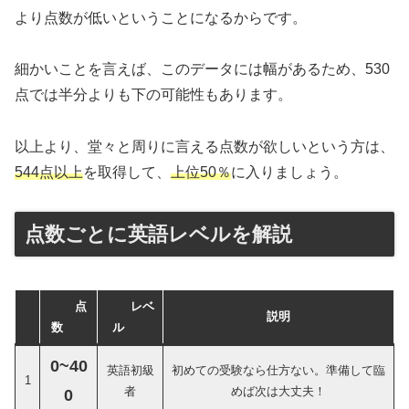
より点数が低いということになるからです。
細かいことを言えば、このデータには幅があるため、530
点では半分よりも下の可能性もあります。
以上より、堂々と周りに言える点数が欲しいという方は、
544点以上
を取得して、
上位50％
に入りましょう。
点数ごとに英語レベルを解説
点
レベ
説明
数
ル
0~40
英語初級
初めての受験なら仕方ない。準備して臨
1
者
めば次は大丈夫！
0