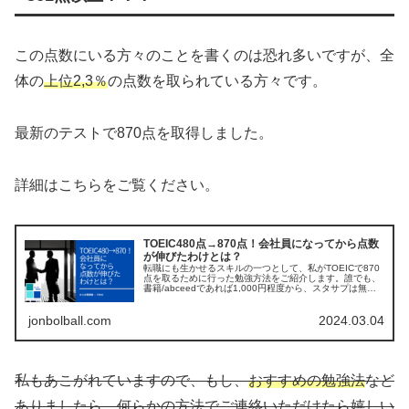
この点数にいる方々のことを書くのは恐れ多いですが、全
体の
上位2,3％
の点数を取られている方々です。
最新のテストで870点を取得しました。
詳細はこちらをご覧ください。
TOEIC480点→870点！会社員になってから点数
が伸びたわけとは？
転職にも生かせるスキルの一つとして、私がTOEICで870
点を取るために行った勉強方法をご紹介します。誰でも、
書籍/abceedであれば1,000円程度から、スタサプは無料
の7日間体験から今すぐに始められます。すぐに転職を考
えていない方でも、早めの準備として取り組んでみてくだ
jonbolball.com
2024.03.04
さい。
私もあこがれていますので、もし、
おすすめの勉強法
など
ありましたら、何らかの方法でご連絡いただけたら嬉しい