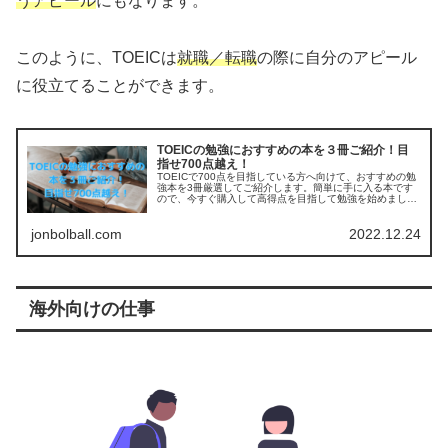
うアピール
にもなります。
このように、TOEICは
就職／転職
の際に自分のアピール
に役立てることができます。
TOEICの勉強におすすめの本を３冊ご紹介！目
指せ700点越え！
TOEICで700点を目指している方へ向けて、おすすめの勉
強本を3冊厳選してご紹介します。簡単に手に入る本です
ので、今すぐ購入して高得点を目指して勉強を始めましょ
う！
jonbolball.com
2022.12.24
海外向けの仕事