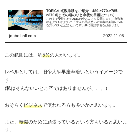
TOEICの点数推移をご紹介 480->770->785-
>870点までの道のりと今後の目標について
これまで受験したTOEICの全スコアを公開します。点数推
移を見ていただいて「大人の英語塾」の筆者の英語レベル
を知っていただきたいです。共に英語学習を頑張りましょ
う。
jonbolball.com
2022.11.05
この範囲には、約
5％
の人がいます。
レベルとしては、旧帝大や早慶卒暗いというイメージで
す。
(私はそんないいとこ卒ではありませんが、、、）
おそらく
ビジネス
で使われる方も多いかと思います。
また、
転職
のために頑張っているという方もいると思いま
す。