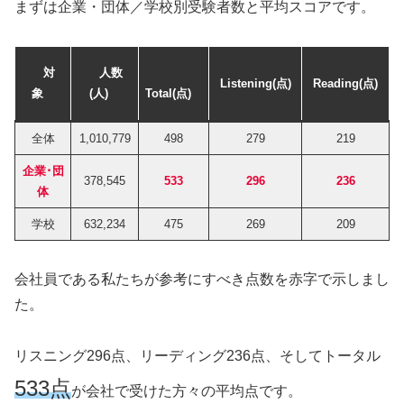
まずは企業・団体／学校別受験者数と平均スコアです。
対
人数
Listening(点)
Reading(点)
象
(人)
Total(点)
全体
1,010,779
498
279
219
企業･団
378,545
533
296
236
体
学校
632,234
475
269
209
会社員である私たちが参考にすべき点数を赤字で示しまし
た。
リスニング296点、リーディング236点、そしてトータル
533点
が会社で受けた方々の平均点です。