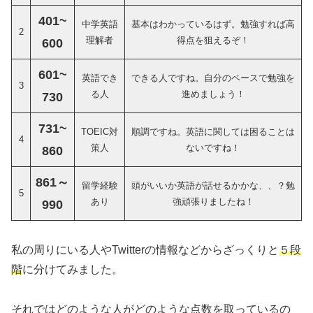
401~
中学英語
基本はわかっているはず。勉強すれば高
2
理解者
得点を狙えるぞ！
600
601~
英語でき
できる人ですね。自分のペースで勉強を
3
る人
進めましょう！
730
731~
TOEIC対
順調ですね。英語に関しては困ることは
4
策人
ないですね！
860
861～
留学経験
頭がいいか英語が話せるかかな、、？勉
5
あり
強頑張りましたね！
990
私の周りにいる人やTwitterの情報などからざっくりと
５段
階
に分けてみました。
それではどのような人がどのような点数を取っているの