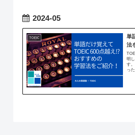
2024-05
単
TOEIC
法
TO
明
す
った